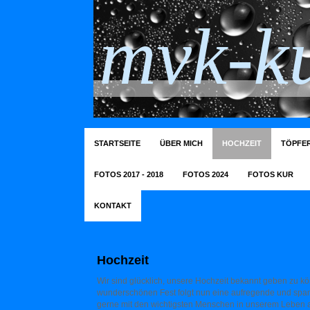
mvk-ku
STARTSEITE
ÜBER MICH
HOCHZEIT
TÖPFER
FOTOS 2017 - 2018
FOTOS 2024
FOTOS KUR
KONTAKT
Hochzeit
Wir sind glücklich, unsere Hochzeit bekannt geben zu 
wunderschönen Fest folgt nun eine aufregende und span
gerne mit den wichtigsten Menschen in unserem Leben au