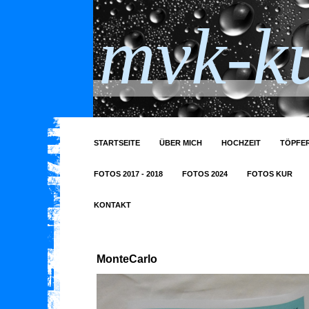
mvk-ku
STARTSEITE
ÜBER MICH
HOCHZEIT
TÖPFER
FOTOS 2017 - 2018
FOTOS 2024
FOTOS KUR
KONTAKT
MonteCarlo