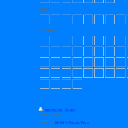
Stadion
VATIKAN
Druckversion
|
Sitemap
© Markus Krenn
Erstellt mit
IONOS MyWebsite Privat
.