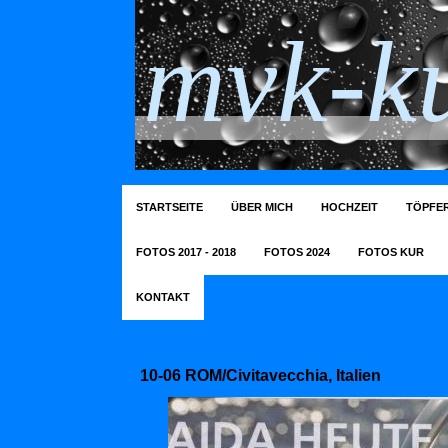
mvk-ku
STARTSEITE
ÜBER MICH
HOCHZEIT
TÖPFER
FOTOS 2017 - 2018
FOTOS 2024
FOTOS KUR
KONTAKT
10-06 ROM/Civitavecchia, Italien