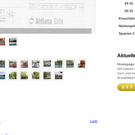
24-10
25-10
Kreuzfahrt
Nürburgri
Spanien C
Aktuell
Homepage 
Auf meinen n
mich und me
Brandbildarb
Login
p