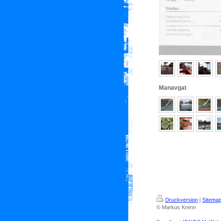
Manavgat
Druckversion
|
Sitema
© Markus Krenn