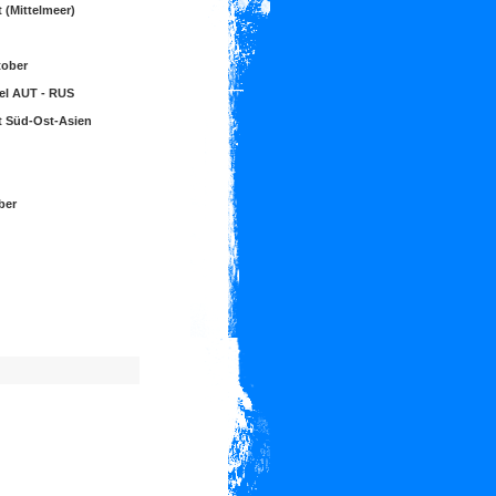
 (Mittelmeer)
tober
el AUT - RUS
t Süd-Ost-Asien
ber