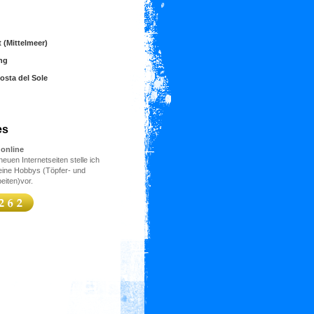
 (Mittelmeer)
ng
osta del Sole
es
online
euen Internetseiten stelle ich
ine Hobbys (Töpfer- und
eiten)vor.