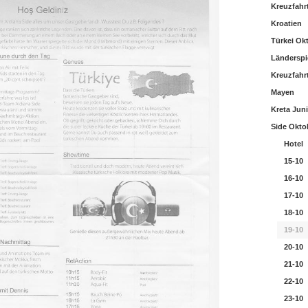
Kreuzfahrt
Kroatien
Türkei Ok
Länderspi
Kreuzfahr
Mayen
Kreta Juni
Side Okto
Hotel
15-10
16-10
17-10
18-10
19-10
20-10
21-10
22-10
23-10