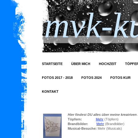
mvk-ku
STARTSEITE
ÜBER MICH
HOCHZEIT
TÖPFER
FOTOS 2017 - 2018
FOTOS 2024
FOTOS KUR
KONTAKT
Hier findest DU alles über meine kreatrive
Töpfern:
Mehr
(Töpfern)
Brandbilder:
Mehr
(Brandbilder)
Musical-Besuche:
Mehr (Musicals)