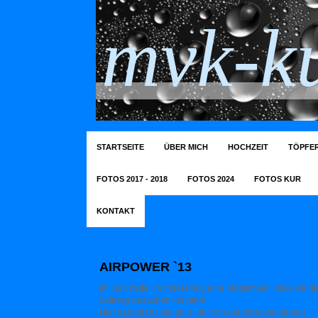
mvk-ku
STARTSEITE
ÜBER MICH
HOCHZEIT
TÖPFER
FOTOS 2017 - 2018
FOTOS 2024
FOTOS KUR
KONTAKT
AIRPOWER `13
Im Juni hatte ich mit Herwig eine Möglichkeit, dass wir di
Zeltweg besuchen konnten!
Hier kannst DU einige Bilder von der Airpower sehen!