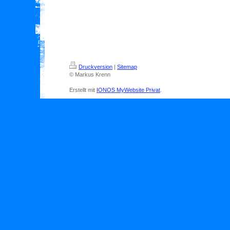
Druckversion
|
Sitemap
© Markus Krenn
Erstellt mit
IONOS MyWebsite Privat
.