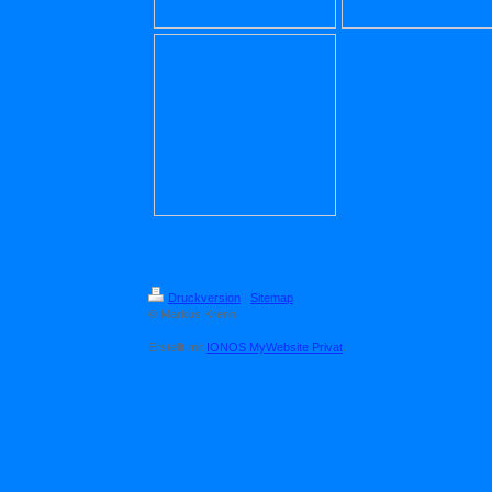
Druckversion
|
Sitemap
© Markus Krenn
Erstellt mit
IONOS MyWebsite Privat
.