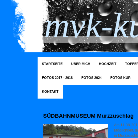
mvk-ku
STARTSEITE
ÜBER MICH
HOCHZEIT
TÖPFER
FOTOS 2017 - 2018
FOTOS 2024
FOTOS KUR
KONTAKT
SÜDBAHNMUSEUM Mürzzuschlag
Am 11-08-2012
Möglichkeit
in Mürzzuschl