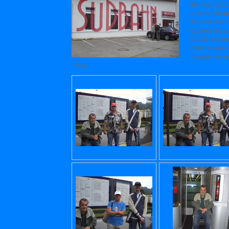
Hier kannst DU
unserem Besu
Wir sind vier 
Kapfenberg d
(2008) besuch
immerwieder K
Unsere Namen:
- Max