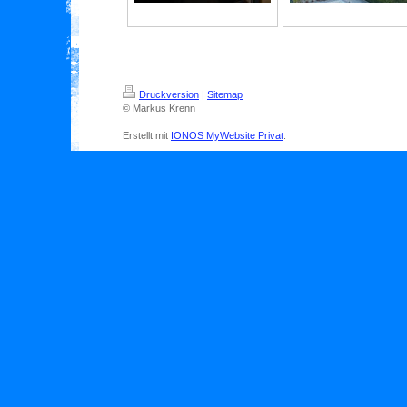
Druckversion
|
Sitemap
© Markus Krenn
Erstellt mit
IONOS MyWebsite Privat
.