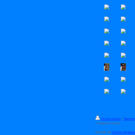
Druckversion
|
Sitema
© Markus Krenn
Erstellt mit
IONOS MyWebsi