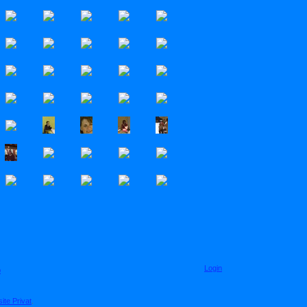
Login
p
te Privat
.