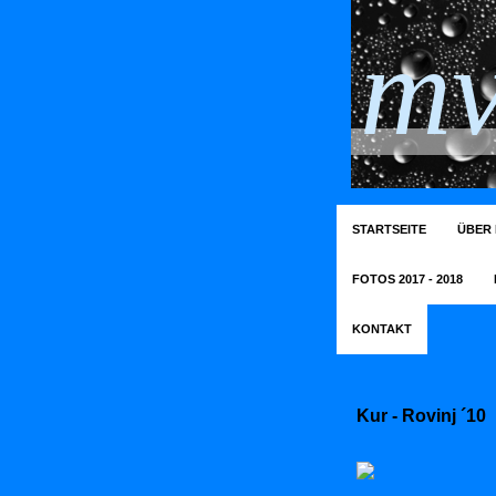
mv
STARTSEITE
ÜBER 
FOTOS 2017 - 2018
KONTAKT
Kur - Rovinj ´10