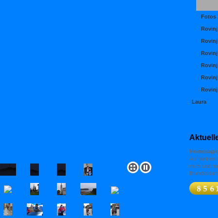
Rovinj
Fotos 
Rovinj
Rovinj
Rovinj
Rovinj
Rovinj
Rovinj
Laura
Aktuell
Homepage 
Auf meinen n
mich und me
Brandbildarb