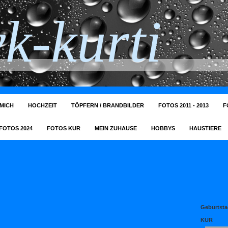
k-kurti
MICH
HOCHZEIT
TÖPFERN / BRANDBILDER
FOTOS 2011 - 2013
F
FOTOS 2024
FOTOS KUR
MEIN ZUHAUSE
HOBBYS
HAUSTIERE
Geburtsta
KUR