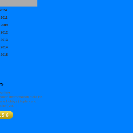
 2010
2024
 2011
 2009
 2012
 2013
 2014
 2015
es
online
euen Internetseiten stelle ich
ine Hobbys (Töpfer- und
eiten)vor.