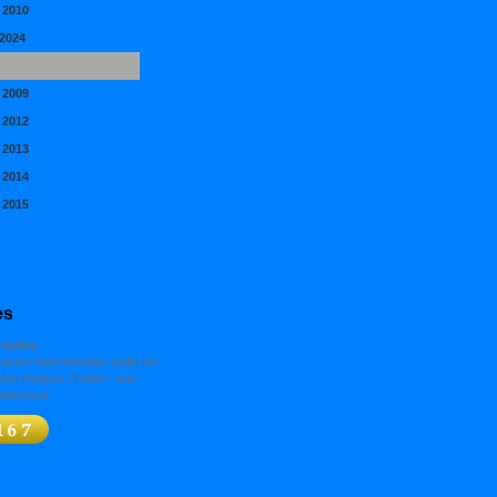
 2010
2024
 2011
 2009
 2012
 2013
 2014
 2015
es
online
euen Internetseiten stelle ich
ine Hobbys (Töpfer- und
eiten)vor.