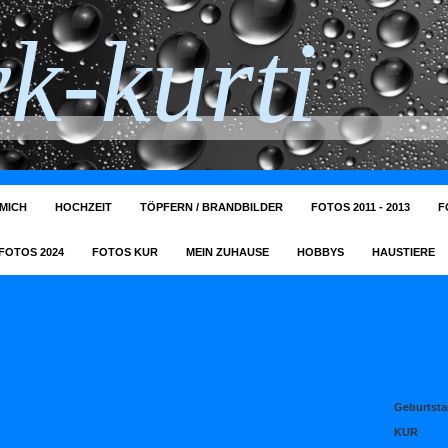
k-kurti
MICH
HOCHZEIT
TÖPFERN / BRANDBILDER
FOTOS 2011 - 2013
F
FOTOS 2024
FOTOS KUR
MEIN ZUHAUSE
HOBBYS
HAUSTIERE
Geburtsta
KUR