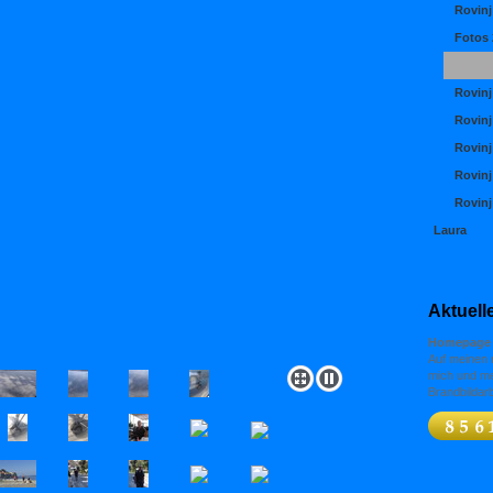
Rovinj
Fotos 
Rovinj
Rovinj
Rovinj
Rovinj
Rovinj
Rovinj
Laura
Aktuell
Homepage 
Auf meinen n
mich und me
Brandbildarb