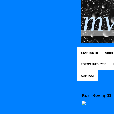
mv
STARTSEITE
ÜBER 
FOTOS 2017 - 2018
KONTAKT
Kur - Rovinj ´11