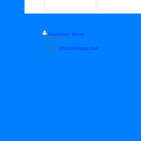
Druckversion
|
Sitemap
© Markus Krenn
Erstellt mit
IONOS MyWebsite Privat
.