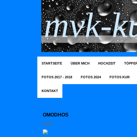
mvk-ku
STARTSEITE
ÜBER MICH
HOCHZEIT
TÖPFER
FOTOS 2017 - 2018
FOTOS 2024
FOTOS KUR
KONTAKT
OMODHOS
Stadt