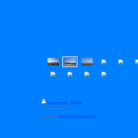
Druckversion
|
Sitemap
© Markus Krenn
Erstellt mit
IONOS MyWebsite Privat
.